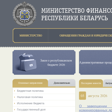
МИНИСТЕРСТВО
ОБРАЩЕНИЯ ГРАЖДАН И ЮРИДИЧЕСК
Закон о республиканском
Административные проц
бюджете 2026
Основные направления
Дополнительно
Последние новости
Актуа
Бюджетная политика
03
августа 2026
Налоговая политика
Исполнение бюджета
О завершении р
Государственный долг
номинированных д