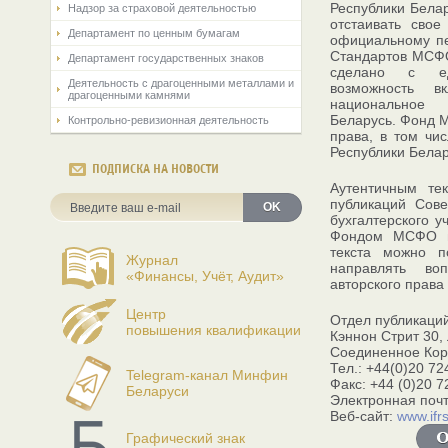
Республики Бела
Надзор за страховой деятельностью
отстаивать свое
Департамент по ценным бумагам
официальному пе
Стандартов МСФО
Департамент государственных знаков
сделано с ед
Деятельность с драгоценными металлами и
возможность 
драгоценными камнями
национальное
Беларусь. Фонд 
Контрольно-ревизионная деятельность
права, в том чи
Республики Белар
ПОДПИСКА НА НОВОСТИ
Аутентичным те
публикаций Сов
OK
бухгалтерского у
Фондом МСФО на
текста можно 
Журнал
направлять во
«Финансы, Учёт, Аудит»
авторского права
Центр
Отдел публикаци
повышения квалификации
Кэннон Стрит 30
Соединенное Кор
Тел.: +44(0)20 72
Telegram-канал Минфин
Факс: +44 (0)20 7
Беларуси
Электронная поч
Веб-сайт:
www.ifr
Графический знак