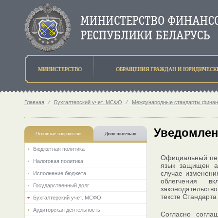
МИНИСТЕРСТВО
ОБРАЩЕНИЯ ГРАЖДАН И ЮРИДИЧЕСК
Главная
⁄
Бухгалтерский учет. МСФО
⁄
Международные стандарты финан
Уведомлени
Основные направления
Дополнительно
Бюджетная политика
Официальный пе
Налоговая политика
язык защищен 
случае изменени
Исполнение бюджета
облегчения в
Государственный долг
законодательство
тексте Стандарт
Бухгалтерский учет. МСФО
Аудиторская деятельность
Согласно согла