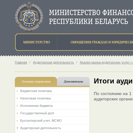
МИНИСТЕРСТВО
ОБРАЩЕНИЯ ГРАЖДАН И ЮРИДИЧЕСК
Главная
⁄
Аудиторская деятельность
⁄
Анализ рынка аудиторских услуг /
Итоги ауди
Основные направления
Дополнительно
Бюджетная политика
По состоянию на 1
Налоговая политика
аудиторских органи
Исполнение бюджета
Государственный долг
Бухгалтерский учет. МСФО
Аудиторская деятельность