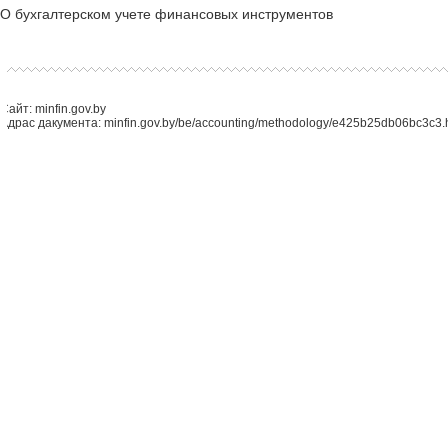
О бухгалтерском учете финансовых инструментов
Сайт: minfin.gov.by
Адрас дакумента: minfin.gov.by/be/accounting/methodology/e425b25db06bc3c3.