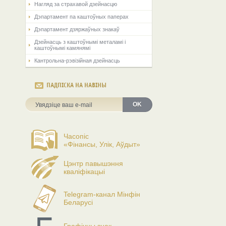
Нагляд за страхавой дзейнасцю
Дэпартамент па каштоўных паперах
Дэпартамент дзяржаўных знакаў
Дзейнасць з каштоўнымі металамі і
каштоўнымі камянямі
Кантрольна-рэвізійная дзейнасць
ПАДПІСКА НА НАВІНЫ
OK
Часопіс
«Фінансы, Улік, Аўдыт»
Цэнтр павышэння
кваліфікацыі
Telegram-канал Мінфін
Беларусі