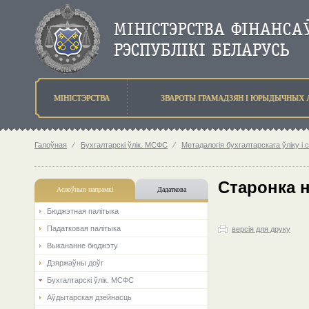
МIНIСТЭРСТВА
ЗВАРОТЫ ГРАМАДЗЯН I ЮРЫДЫЧНЫХ 
Галоўная
⁄
Бухгалтарскі ўлік. МСФС
⁄
Метадалогія бухгалтарскага ўліку і 
Старонка 
Асноўныя напрамкi
Дадаткова
Бюджэтная палiтыка
Падатковая палітыка
версія для друку
Выкананне бюджэту
Дзяржаўны доўг
Бухгалтарскі ўлік. МСФС
Аўдытарская дзейнасць