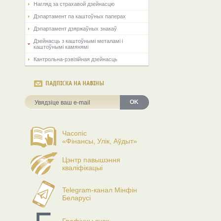
Нагляд за страхавой дзейнасцю
Дэпартамент па каштоўных паперах
Дэпартамент дзяржаўных знакаў
Дзейнасць з каштоўнымі металамі і
каштоўнымі камянямі
Кантрольна-рэвізійная дзейнасць
ПАДПІСКА НА НАВІНЫ
OK
Часопіс
«Фінансы, Улік, Аўдыт»
Цэнтр павышэння
кваліфікацыі
Telegram-канал Мінфін
Беларусі