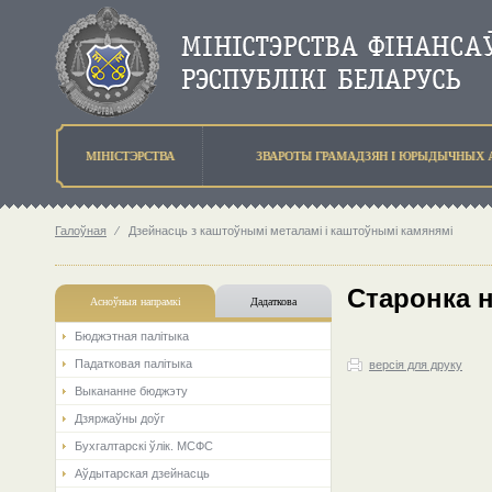
МIНIСТЭРСТВА
ЗВАРОТЫ ГРАМАДЗЯН I ЮРЫДЫЧНЫХ 
Галоўная
⁄
Дзейнасць з каштоўнымі металамі і каштоўнымі камянямі
Старонка 
Асноўныя напрамкi
Дадаткова
Бюджэтная палiтыка
Падатковая палітыка
версія для друку
Выкананне бюджэту
Дзяржаўны доўг
Бухгалтарскі ўлік. МСФС
Аўдытарская дзейнасць