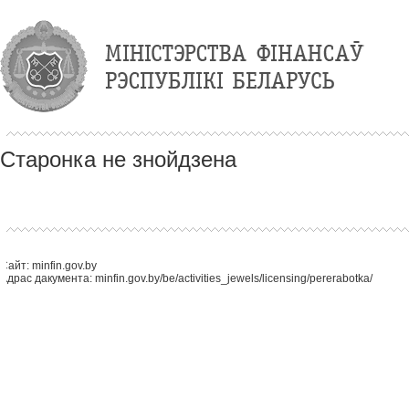
Старонка не знойдзена
Сайт: minfin.gov.by
Адрас дакумента: minfin.gov.by/be/activities_jewels/licensing/pererabotka/