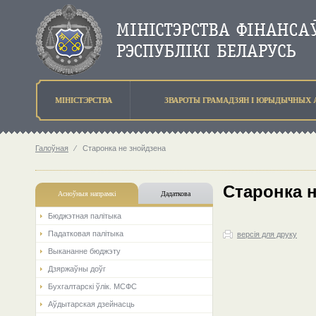
МIНIСТЭРСТВА
ЗВАРОТЫ ГРАМАДЗЯН I ЮРЫДЫЧНЫХ 
Галоўная
⁄
Старонка не знойдзена
Старонка 
Асноўныя напрамкi
Дадаткова
Бюджэтная палiтыка
Падатковая палітыка
версія для друку
Выкананне бюджэту
Дзяржаўны доўг
Бухгалтарскі ўлік. МСФС
Аўдытарская дзейнасць