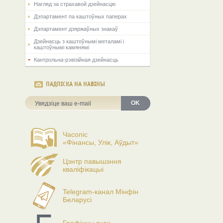
Нагляд за страхавой дзейнасцю
Дэпартамент па каштоўных паперах
Дэпартамент дзяржаўных знакаў
Дзейнасць з каштоўнымі металамі і
каштоўнымі камянямі
Кантрольна-рэвізійная дзейнасць
ПАДПІСКА НА НАВІНЫ
OK
Часопіс
«Фінансы, Улік, Аўдыт»
Цэнтр павышэння
кваліфікацыі
Telegram-канал Мінфін
Беларусі