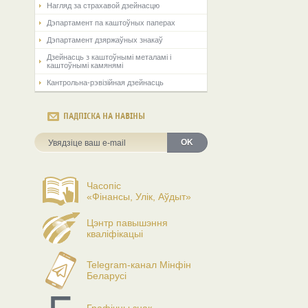
Нагляд за страхавой дзейнасцю
Дэпартамент па каштоўных паперах
Дэпартамент дзяржаўных знакаў
Дзейнасць з каштоўнымі металамі і
каштоўнымі камянямі
Кантрольна-рэвізійная дзейнасць
ПАДПІСКА НА НАВІНЫ
OK
Часопіс
«Фінансы, Улік, Аўдыт»
Цэнтр павышэння
кваліфікацыі
Telegram-канал Мінфін
Беларусі