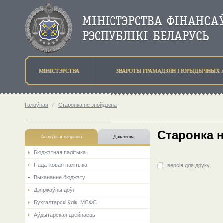
МIНIСТЭРСТВА
ЗВАРОТЫ ГРАМАДЗЯН I ЮРЫДЫЧНЫХ 
Галоўная
⁄
Старонка не знойдзена
Старонка 
Асноўныя напрамкi
Дадаткова
Бюджэтная палiтыка
Падатковая палітыка
версія для друку
Выкананне бюджэту
Дзяржаўны доўг
Бухгалтарскі ўлік. МСФС
Аўдытарская дзейнасць