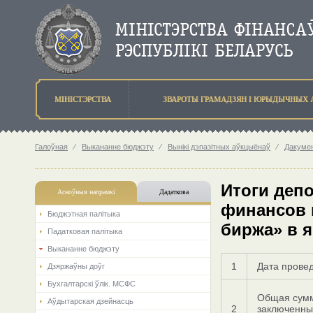
МIНIСТЭРСТВА
ЗВАРОТЫ ГРАМАДЗЯН I ЮРЫДЫЧНЫХ 
Галоўная
⁄
Выкананне бюджэту
⁄
Вынiкi дэпазiтных аўкцыёнаў
⁄
Дакуме
Итоги деп
Асноўныя напрамкi
Дадаткова
финансов 
Бюджэтная палiтыка
биржа» в я
Падатковая палітыка
Выкананне бюджэту
1
Дата прове
Дзяржаўны доўг
Бухгалтарскі ўлік. МСФС
Общая сум
Аўдытарская дзейнасць
2
заключенны