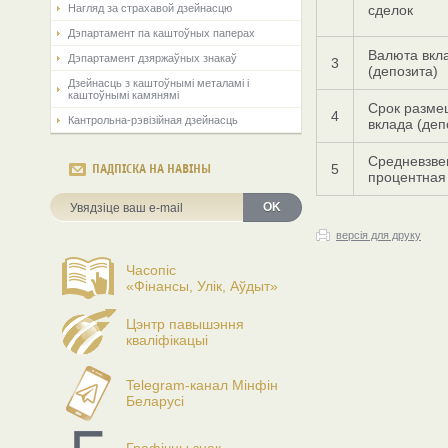
Нагляд за страхавой дзейнасцю
сделок
Дэпартамент па каштоўных паперах
Валюта вкл
Дэпартамент дзяржаўных знакаў
3
(депозита)
Дзейнасць з каштоўнымі металамі і
каштоўнымі камянямі
Срок разме
4
Кантрольна-рэвізійная дзейнасць
вклада (деп
Средневзв
5
ПАДПІСКА НА НАВІНЫ
процентная
OK
версія для друку
Часопіс
«Фінансы, Улік, Аўдыт»
Цэнтр павышэння
кваліфікацыі
Telegram-канал Мінфін
Беларусі