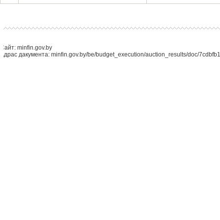
Сайт: minfin.gov.by
Адрас дакумента: minfin.gov.by/be/budget_execution/auction_results/doc/7cdbf