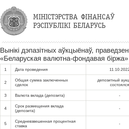
Вынікі дэпазітных аўкцыёнаў, праведзе
«Беларуская валютна-фондавая біржа» 
1
Дата проведения
11.10.202
Общая сумма заключенных
депозитный аук
2
сделок
состоялс
3
Валюта вклада (депозита)
-
Срок размещения вклада
4
-
(депозита)
Средневзвешенная процентная
5
-
ставка