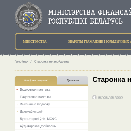
МIНIСТЭРСТВА
ЗВАРОТЫ ГРАМАДЗЯН I ЮРЫДЫЧНЫХ 
Галоўная
⁄
Старонка не знойдзена
Старонка 
Асноўныя напрамкi
Дадаткова
Бюджэтная палiтыка
Падатковая палітыка
версія для друку
Выкананне бюджэту
Дзяржаўны доўг
Бухгалтарскі ўлік. МСФС
Аўдытарская дзейнасць