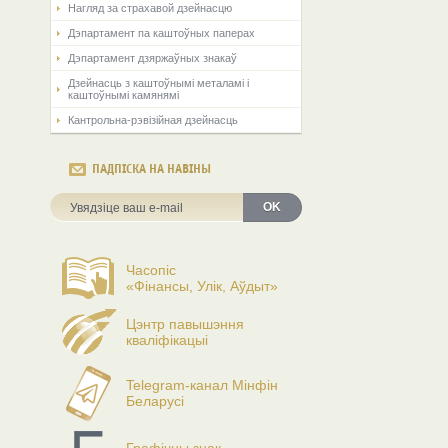
Нагляд за страхавой дзейнасцю
Дэпартамент па каштоўных паперах
Дэпартамент дзяржаўных знакаў
Дзейнасць з каштоўнымі металамі і
каштоўнымі камянямі
Кантрольна-рэвізійная дзейнасць
ПАДПІСКА НА НАВІНЫ
OK
Часопіс
«Фінансы, Улік, Аўдыт»
Цэнтр павышэння
кваліфікацыі
Telegram-канал Мінфін
Беларусі