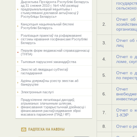
Дырэктыва Прэзідэнта Рэспублікі Беларусь
государ
ад 31 снежня 2010 г. №4 «Аб развіцці
сельскохо
прадпрымальніцкай ініцыятывы і
стымуляванні дзелавой актыўнасці ў
Рэспубліцы Беларусь»
Отчет об
2.
хозяйст
Канцэпцыя нацыянальнай бяспекі
Рэспублікі Беларусь
организац
Рэалiзацыя праектаў па рэфармаваннi
сiстэмы кiравання госфiнансамi Рэспублiкi
Отчет об
3.
Беларусь
лиц
Пералік форм ведамаснай справаздачнасці
(ТНПА)
Отчет о 
4.
ломе, ску
Тыповыя парушэнні заканадаўства
Звесткі аб ліквідацыі суб'ектаў
Отчет о д
гаспадарання
5.
по перес
Адзіны дзяржаўны рэестр звестак аб
банкруцтве
Отчет 
Электронныя паслугі
6.
внебюд
инвестиц
Прадухіленне легалізацыі даходаў,
атрыманых злачынным шляхам,
фінансавання тэрарыстычнай дзейнасці і
Отчет о 
фінансавання распаўсюджвання зброі
7.
масавага паражэння (ПАД / ФТ)
1-КЭР
8.
Отчет о р
ПАДПІСКА НА НАВІНЫ