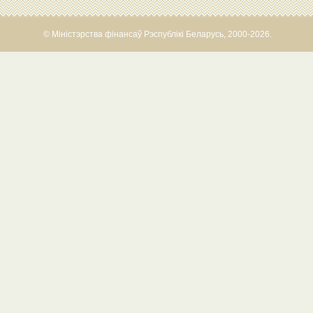
© Міністэрства фінансаў Рэспублікі Беларусь, 2000-2026.