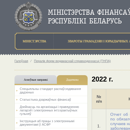
МIНIСТЭРСТВА
ЗВАРОТЫ ГРАМАДЗЯН I ЮРЫДЫЧНЫХ 
Галоўная
⁄
Пералік форм ведамаснай справаздачнасці (ТНПА)
2022 г.
Асноўныя напрамкi
Дадаткова
Спецыяльны стандарт распаўсюджвання
дадзеных
№
Статыстыка дзаржаўных фінансаў
п/п
Дзейнасць па арганізацыі і правядзенню
латарэй і электронных інтээрактыўных
гульняў
Отчет об 
по обязат
Інструкцыя аб працы з электроннымі
случаев н
дакументамі ў АСФР
1.
заболева