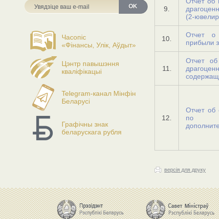
Отчет об 
OK
9.
драгоцен
(2-ювелир
Отчет о
Часопіс
10.
прибыли з
«Фінансы, Улік, Аўдыт»
Отчет об
Цэнтр павышэння
11.
драгоцен
кваліфікацыі
содержащи
Telegram-канал Мінфін
Беларусі
Отчет об 
12.
по доб
Графічны знак
дополните
беларускага рубля
версія для друку