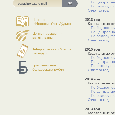
По центральн
OK
По сектору го
Отчет за год
Часопіс
2016 год
«Фінансы, Улік, Аўдыт»
Квартальные от
По бюджетном
По центральн
Цэнтр павышэння
По сектору го
кваліфікацыі
Отчет за год
Telegram-канал Мінфін
2015 год
Беларусі
Квартальные от
По бюджетном
По центральн
Графічны знак
По сектору го
беларускага рубля
Отчет за год
2014 год
Квартальные от
По бюджетном
По центральн
По сектору го
Отчет за год
2013 год
Квартальные от