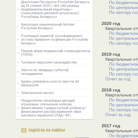
Дырэктыва Прэзідэнта Рэспублікі Беларусь
По бюджетном
ад 31 снежня 2010 г. №4 «Аб развіцці
По центральн
прадпрымальніцкай ініцыятывы і
По сектору го
стымуляванні дзелавой актыўнасці ў
Рэспубліцы Беларусь»
2020 год
Канцэпцыя нацыянальнай бяспекі
Квартальные от
Рэспублікі Беларусь
По бюджетном
Рэалiзацыя праектаў па рэфармаваннi
По центральн
сiстэмы кiравання госфiнансамi Рэспублiкi
По сектору го
Беларусь
Пералік форм ведамаснай справаздачнасці
2019 год
(ТНПА)
Квартальные от
Тыповыя парушэнні заканадаўства
По бюджетном
По центральн
Звесткі аб ліквідацыі суб'ектаў
По сектору го
гаспадарання
Отчет за год
Адзіны дзяржаўны рэестр звестак аб
банкруцтве
2018 год
Электронныя паслугі
Квартальные от
По бюджетном
Прадухіленне легалізацыі даходаў,
атрыманых злачынным шляхам,
По центральн
фінансавання тэрарыстычнай дзейнасці і
По сектору го
фінансавання распаўсюджвання зброі
Отчет за год
масавага паражэння (ПАД / ФТ)
2017 год
ПАДПІСКА НА НАВІНЫ
Квартальные от
По бюджетном