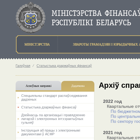
МIНIСТЭРСТВА
ЗВАРОТЫ ГРАМАДЗЯН I ЮРЫДЫЧНЫХ 
Галоўная
⁄
Статыстыка дзаржаўных фінансаў
Архiў спр
Асноўныя напрамкi
Дадаткова
Спецыяльны стандарт распаўсюджвання
дадзеных
2022 год
Квартальные от
Статыстыка дзаржаўных фінансаў
По бюджетном
Дзейнасць па арганізацыі і правядзенню
По центральн
латарэй і электронных інтээрактыўных
По сектору го
гульняў
Інструкцыя аб працы з электроннымі
2021 год
дакументамі ў АСФР
Квартальные от