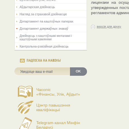
лицензии на осуще
Аўдытарская дзейнасць
утвержденных пост
регламентов админ
Нагляд за страхавой дзейнасцю
Дэпартамент па каштоўных паперах
версія для друку
Дэпартамент дзяржаўных знакаў
Дзейнасць з каштоўнымі металамі і
каштоўнымі камянямі
Кантрольна-рэвізійная дзейнасць
ПАДПІСКА НА НАВІНЫ
OK
Часопіс
«Фінансы, Улік, Аўдыт»
Цэнтр павышэння
кваліфікацыі
Telegram-канал Мінфін
Беларусі