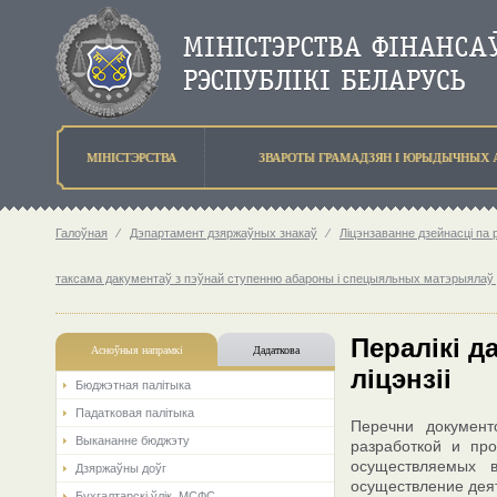
МIНIСТЭРСТВА
ЗВАРОТЫ ГРАМАДЗЯН I ЮРЫДЫЧНЫХ 
Галоўная
⁄
Дэпартамент дзяржаўных знакаў
⁄
Ліцэнзаванне дзейнасці па
таксама дакументаў з пэўнай ступенню абароны і спецыяльных матэрыялаў д
Пералікі 
Асноўныя напрамкi
Дадаткова
ліцэнзіі
Бюджэтная палiтыка
Падатковая палітыка
Перечни документ
Выкананне бюджэту
разработкой и про
осуществляемых 
Дзяржаўны доўг
осуществление деят
Бухгалтарскі ўлік. МСФС