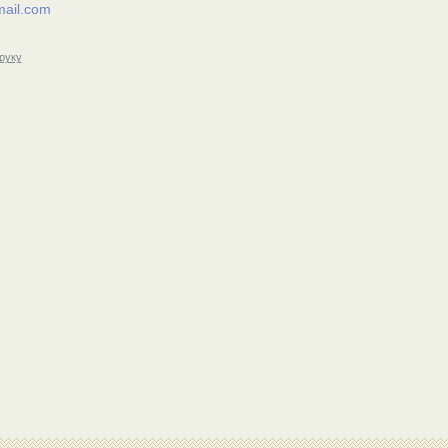
ail.com
друку