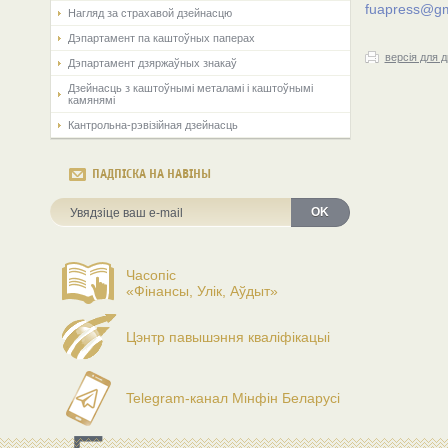
fuapress@gm
Нагляд за страхавой дзейнасцю
Дэпартамент па каштоўных паперах
версія для 
Дэпартамент дзяржаўных знакаў
Дзейнасць з каштоўнымі металамі і каштоўнымі
камянямі
Кантрольна-рэвізійная дзейнасць
ПАДПІСКА НА НАВІНЫ
OK
Часопіс
«Фінансы, Улік, Аўдыт»
Цэнтр павышэння кваліфікацыі
Telegram-канал Мінфін Беларусі