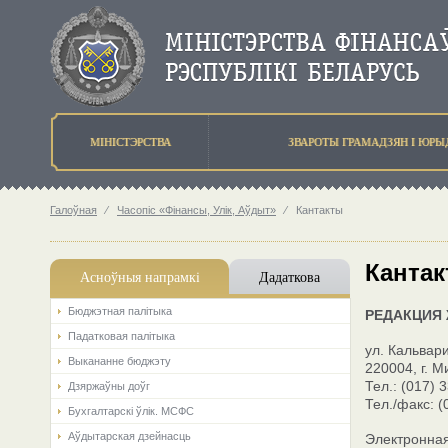
МIНIСТЭРСТВА
ЗВАРОТЫ ГРАМАДЗЯН I ЮР
Галоўная
⁄
Часопіс «Фінансы, Улік, Аўдыт»
⁄
Кантакты
Канта
Асноўныя напрамкi
Дадаткова
Бюджэтная палiтыка
РЕДАКЦИЯ 
Падатковая палітыка
ул. Кальвари
Выкананне бюджэту
220004, г. М
Тел.:
(017) 
Дзяржаўны доўг
Тел./факс:
(
Бухгалтарскі ўлік. МСФС
Аўдытарская дзейнасць
Электронная