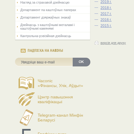
—
2019 г.
Нагляд за страхавой дзейнасцю
—
2018 г.
Дэпартамент па каштоўных паперах
—
2017 г.
Дэпартамент дзяржаўных знакаў
—
2016 г.
Дзейнасць з каштоўнымі металамі і
—
2015 г.
каштоўнымі камянямі
Кантрольна-рэвізійная дзейнасць
версія для друку
ПАДПІСКА НА НАВІНЫ
OK
Часопіс
«Фінансы, Улік, Аўдыт»
Цэнтр павышэння
кваліфікацыі
Telegram-канал Мінфін
Беларусі