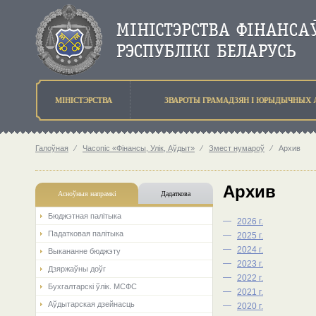
МIНIСТЭРСТВА
ЗВАРОТЫ ГРАМАДЗЯН I ЮРЫДЫЧНЫХ 
Галоўная
⁄
Часопіс «Фінансы, Улік, Аўдыт»
⁄
Змест нумароў
⁄
Архив
Архив
Асноўныя напрамкi
Дадаткова
Бюджэтная палiтыка
—
2026 г.
Падатковая палітыка
—
2025 г.
—
2024 г.
Выкананне бюджэту
—
2023 г.
Дзяржаўны доўг
—
2022 г.
Бухгалтарскі ўлік. МСФС
—
2021 г.
Аўдытарская дзейнасць
—
2020 г.