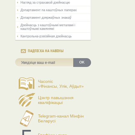
Нагляд за страхавой дзейнасцю
Дэпартамент па каштоўных паперах
Дэпартамент дзяржаўных знакаў
Дзейнасць з каштоўнымі металамі і
каштоўнымі камянямі
Кантрольна-рэвізійная дзейнасць
ПАДПІСКА НА НАВІНЫ
OK
Часопіс
«Фінансы, Улік, Аўдыт»
Цэнтр павышэння
кваліфікацыі
Telegram-канал Мінфін
Беларусі