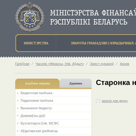
МIНIСТЭРСТВА
ЗВАРОТЫ ГРАМАДЗЯН I ЮРЫДЫЧНЫХ 
Галоўная
⁄
Часопіс «Фінансы, Улік, Аўдыт»
⁄
Змест нумароў
⁄
Архив
Старонка 
Асноўныя напрамкi
Дадаткова
Бюджэтная палiтыка
Падатковая палітыка
версія для друку
Выкананне бюджэту
Дзяржаўны доўг
Бухгалтарскі ўлік. МСФС
Аўдытарская дзейнасць