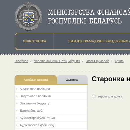
МIНIСТЭРСТВА
ЗВАРОТЫ ГРАМАДЗЯН I ЮРЫДЫЧНЫХ 
Галоўная
⁄
Часопіс «Фінансы, Улік, Аўдыт»
⁄
Змест нумароў
⁄
Архив
Старонка 
Асноўныя напрамкi
Дадаткова
Бюджэтная палiтыка
Падатковая палітыка
версія для друку
Выкананне бюджэту
Дзяржаўны доўг
Бухгалтарскі ўлік. МСФС
Аўдытарская дзейнасць