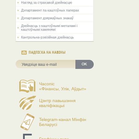
Нагляд за страхавой дзейнасцю
Дэпартамент па каштоўных паперах
Дэпартамент дзяржаўных знакаў
Дзейнасць з каштоўнымі металамі і
каштоўнымі камянямі
Кантрольна-рэвізійная дзейнасць
ПАДПІСКА НА НАВІНЫ
OK
Часопіс
«Фінансы, Улік, Аўдыт»
Цэнтр павышэння
кваліфікацыі
Telegram-канал Мінфін
Беларусі