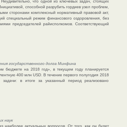
Неудивительно, что одной из ключевых задач, стоящих
Инициативой, способной разрубить гордиев узел проблем,
ными сторонами комплексный нормативный правовой акт,
аций специальный режим финансового оздоровления, без
иями председателей райисполкомов. Соответствующий
ения государственного долга Минфина
ом бюджете на 2018 год», в текущем году планируется
лентную 400 млн USD. В течение первого полугодия 2018
 задачи: в итоге за указанный период реализовано
х наук
з наиболее актуальных вопросов. От того, как он будет