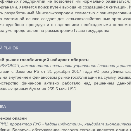
фильных предприятий не позволяет им нормально развиваться. 
органами, является поиск путей выхода из создавшейся ситуации. 
ть разработанный Минсельхозпродом совместно с заинтересован
а системной основе создаст для сельскохозяйственных организ
ия судебных процедур и с наделением необходимыми полномоч
аза уже представлен на рассмотрение Главе государства.
Й РЫНОК
ий рынок гособлигаций набирает обороты
РУКОВИЧ, заместитель начальника управления Главного управл
ствии с Законом РБ от 31 декабря 2017 года «О республиканск
ь на внутреннем финансовом рынке гособлигаций на сумму, эквива
истерство финансов активно работало над решением данной
венных ценных бумаг на 255,5 млн USD.
КА
тежом опасен
РИЦ, проректор ГУО «Кадры индустрии», кандидат экономически
блики Беларусь обслуживание госдолга сегодня является одним и