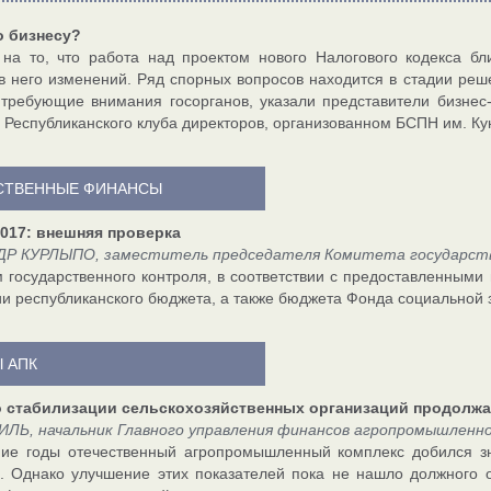
о бизнесу?
на то, что работа над проектом нового Налогового кодекса бл
в него изменений. Ряд спорных вопросов находится в стадии реше
требующие внимания госорганов, указали представители бизнес
 Республиканского клуба директоров, организованном БСПН им. Кун
СТВЕННЫЕ ФИНАНСЫ
017: внешняя проверка
Р КУРЛЫПО, заместитель председателя Комитета государстве
 государственного контроля, в соответствии с предоставленными
и республиканского бюджета, а также бюджета Фонда социальной 
 АПК
о стабилизации сельскохозяйственных организаций продолжа
ИЛЬ, начальник Главного управления финансов агропромышленн
ие годы отечественный агропромышленный комплекс добился зн
. Однако улучшение этих показателей пока не нашло должного 