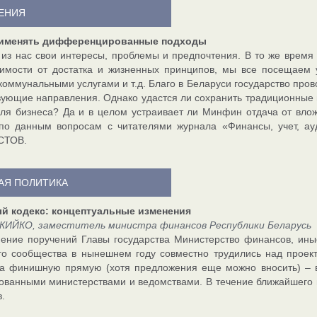
РЕНИЯ
именять дифференцированные подходы
 из нас свои интересы, проблемы и предпочтения. В то же время
имости от достатка и жизненных принципов, мы все посещаем 
оммунальными услугами и т.д. Благо в Беларуси государство про
вующие направления. Однако удастся ли сохранить традиционные
для бизнеса? Да и в целом устраивает ли Минфин отдача от вл
по данным вопросам с читателями журнала «Финансы, учет, ау
СТОВ.
АЯ ПОЛИТИКА
й кодекс: концептуальные изменения
КИЙКО, заместитель министра финансов Республики Беларусь
ение поручений Главы государства Министерство финансов, ины
го сообщества в нынешнем году совместно трудились над проек
а финишную прямую (хотя предложения еще можно вносить) – в
ованными министерствами и ведомствами. В течение ближайшего 
.