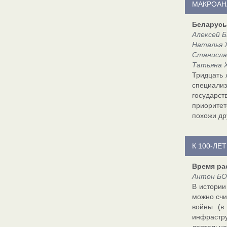
МАКРОАН
Беларусь,
Алексей Б
Наталья 
Станисла
Татьяна 
Тридцать 
специализ
государст
приоритет
похожи др
К 100-Л
Время ра
Антон БО
В истории
можно счи
войны (в
инфрастр