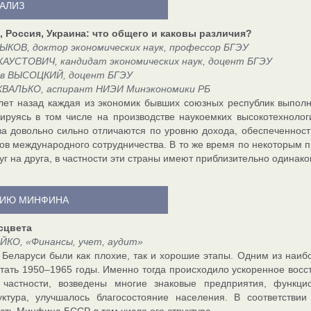
АЛИЗ
 Россия, Украина: что общего и каковы различия?
ЫКОВ, доктор экономических наук, профессор БГЭУ
ХАУСТОВИЧ, кандидат экономических наук, доцент БГЭУ
в ВЫСОЦКИЙ, доцент БГЭУ
ХВАЛЬКО, аспирант НИЭИ Минэкономики РБ
лет назад каждая из экономик бывших союзных республик выполн
ируясь в том числе на производстве наукоемких высокотехноло
ва довольно сильно отличаются по уровню дохода, обеспеченнос
ов международного сотрудничества. В то же время по некоторым п
уг на друга, в частности эти страны имеют приблизительно одинак
ЕТИЮ МИНФИНА
сцвета
ЙКО, «Финансы, учет, аудит»
 Беларуси были как плохие, так и хорошие этапы. Одним из наиб
тать 1950–1965 годы. Именно тогда происходило ускоренное восс
 частности, возведены многие знаковые предприятия, функц
уктура, улучшалось благосостояние населения. В соответстви