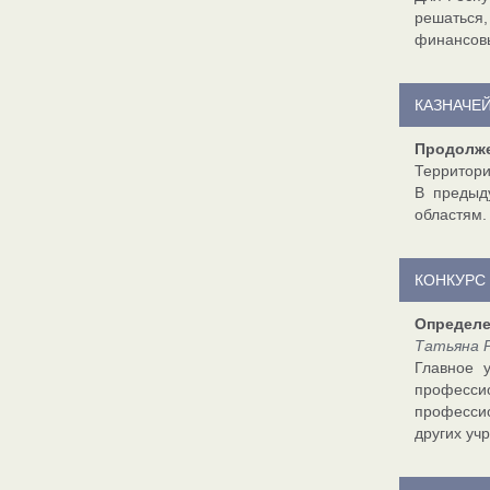
решаться,
финансовы
КАЗНАЧЕЙ
Продолже
Территори
В предыд
областям.
КОНКУРС
Определе
Татьяна Р
Главное 
професси
профессио
других уч