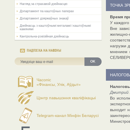
Нагляд за страхавой дзейнасцю
ТОЧКА З
Дэпартамент па каштоўных паперах
Время пр
Дэпартамент дзяржаўных знакаў
У каждого
Дзейнасць з каштоўнымі металамі і каштоўнымі
Вне завис
камянямі
жилищно-к
Кантрольна-рэвізійная дзейнасць
соответст
нагрузки 
ПАДПІСКА НА НАВІНЫ
мнением 
СЕЛИВЕР
OK
НАЛОГОВ
Часопіс
«Фінансы, Улік, Аўдыт»
Налоговы
Дмитрий 
Цэнтр павышэння кваліфікацыі
Во исполн
экспертно
выходит н
Telegram-канал Мінфін Беларусі
заинтерес
Министров