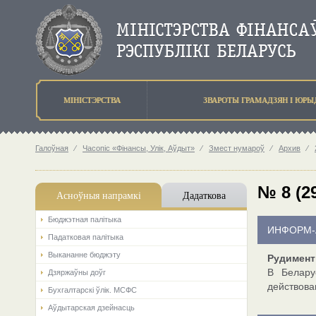
МIНIСТЭРСТВА
ЗВАРОТЫ ГРАМАДЗЯН I ЮР
Галоўная
⁄
Часопіс «Фінансы, Улік, Аўдыт»
⁄
Змест нумароў
⁄
Архив
⁄
№ 8 (29
Асноўныя напрамкi
Дадаткова
Бюджэтная палiтыка
ИНФОРМ-
Падатковая палітыка
Выкананне бюджэту
Рудимент
В Белару
Дзяржаўны доўг
действова
Бухгалтарскі ўлік. МСФС
Аўдытарская дзейнасць