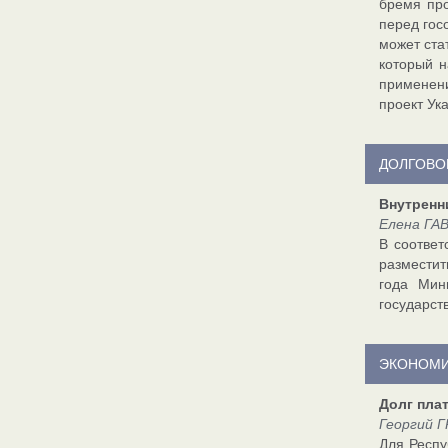
бремя про
перед гос
может ста
который н
применен
проект Ук
ДОЛГОВО
Внутренн
Елена ГАВ
В соответ
разместит
года Мин
государст
ЭКОНОМИ
Долг пла
Георгий Г
Для Респу