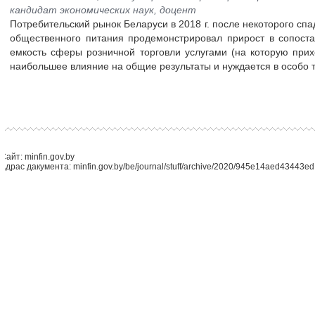
кандидат экономических наук, доцент
Потребительский рынок Беларуси в 2018 г. после некоторого спа
общественного питания продемонстрировал прирост в сопоста
емкость сферы розничной торговли услугами (на которую прих
наибольшее влияние на общие результаты и нуждается в особо 
Сайт: minfin.gov.by
Адрас дакумента: minfin.gov.by/be/journal/stuff/archive/2020/945e14aed43443ed