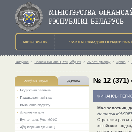
МIНIСТЭРСТВА
ЗВАРОТЫ ГРАМАДЗЯН I ЮРЫДЫЧНЫХ 
Галоўная
⁄
Часопіс «Фінансы, Улік, Аўдыт»
⁄
Змест нумароў
⁄
Архив
⁄
№ 12 (371)
Асноўныя напрамкi
Дадаткова
Бюджэтная палiтыка
ФИНАНСЫ РЕГИ
Падатковая палітыка
Выкананне бюджэту
Мал золотник, д
Дзяржаўны доўг
Наталья МАКОЕВ
Стратегия развит
Бухгалтарскі ўлік. МСФС
хозяйском подхо
Аўдытарская дзейнасць
создает колосса