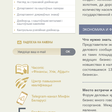
Нагляд за страхавой дзейнасцю
золотник, да дор
Дэпартамент па каштоўных паперах
количеству насе
государственной 
Дэпартамент дзяржаўных знакаў
Дзейнасць з каштоўнымі металамі і
каштоўнымі камянямі
ЭКОНОМИКА И 
Кантрольна-рэвізійная дзейнасць
Что нужно знать
ПАДПІСКА НА НАВІНЫ
Представители э
делового сообще
OK
из таких площад
ведущих бизнес
новшествах в на
Часопіс
состоявшемся 1
«Фінансы, Улік, Аўдыт»
бизнеса».
Цэнтр павышэння
кваліфікацыі
Место встречи 
Форум деловых к
Telegram-канал Мінфін
бизнес много гов
Беларусі
госорганов. Меж
явление.