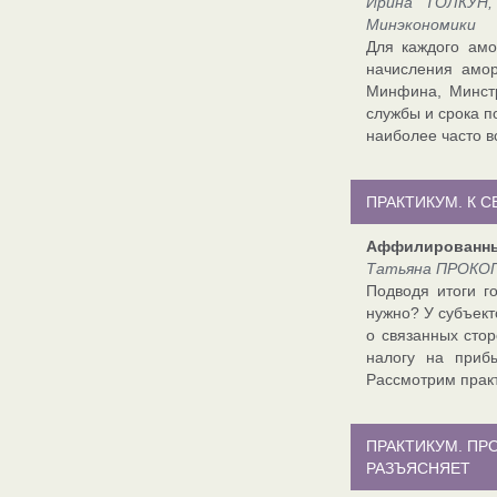
Ирина ТОЛКУН, 
Минэкономики
Для каждого амо
начисления амор
Минфина, Минстр
службы и срока п
наиболее часто 
ПРАКТИКУМ. К 
Аффилированны
Татьяна ПРОКОП
Подводя итоги г
нужно? У субъект
о связанных сто
налогу на приб
Рассмотрим практ
ПРАКТИКУМ. П
РАЗЪЯСНЯЕТ