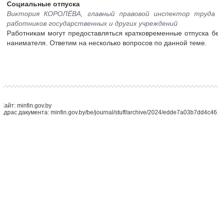
Социальные отпуска
Виктория КОРОЛЁВА, главный правовой инспектор труда 
работников государственных и других учреждений
Работникам могут предоставляться кратковременные отпуска б
нанимателя. Ответим на несколько вопросов по данной теме.
Сайт: minfin.gov.by
Адрас дакумента: minfin.gov.by/be/journal/stuff/archive/2024/edde7a03b7dd4c46