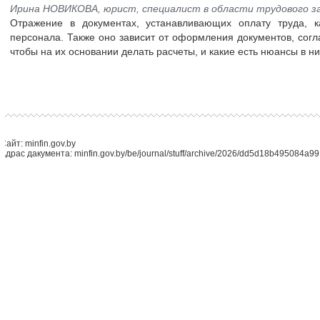
Ирина НОВИКОВА, юрист, специалист в области трудового 
Отражение в документах, устанавливающих оплату труда, 
персонала. Также оно зависит от оформления документов, согл
чтобы на их основании делать расчеты, и какие есть нюансы в н
Сайт: minfin.gov.by
Адрас дакумента: minfin.gov.by/be/journal/stuff/archive/2026/dd5d18b495084a99