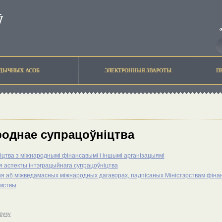
ЫДЫЧНЫХ АСОБ
ЭЛЕКТРОННЫЯ ЗВАРОТЫ
П
однае супрацоўніцтва
цтва з міжнароднымі фінансавымі і іншымі арганізацыямі
 аспекты інтэграцыйнага супрацоўніцтва
 аб міжведамасных міжнародных дагаворах, падпісаных Міністэрствам фіна
мствы
друку