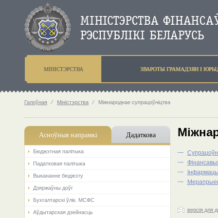
МIНIСТЭРСТВА
ЗВАРОТЫ ГРАМАДЗЯН I ЮР
Галоўная
⁄
Мiнiстэрства
⁄
Мiжнароднае супрацоўніцтва
Мiжнар
Асноўныя напрамкi
Дадаткова
Бюджэтная палiтыка
—
Супрацоўні
—
Фінансавыя
Падатковая палітыка
—
Інфармацыя
Выкананне бюджэту
—
Мерапрые
Дзяржаўны доўг
Бухгалтарскі ўлік. МСФС
версія для 
Аўдытарская дзейнасць