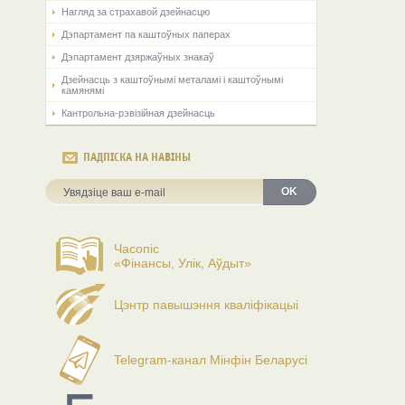
Нагляд за страхавой дзейнасцю
Дэпартамент па каштоўных паперах
Дэпартамент дзяржаўных знакаў
Дзейнасць з каштоўнымі металамі і каштоўнымі
камянямі
Кантрольна-рэвізійная дзейнасць
ПАДПІСКА НА НАВІНЫ
OK
Часопіс
«Фінансы, Улік, Аўдыт»
Цэнтр павышэння кваліфікацыі
Telegram-канал Мінфін Беларусі