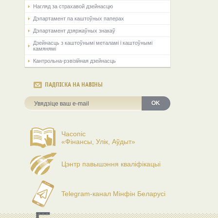
Нагляд за страхавой дзейнасцю
Дэпартамент па каштоўных паперах
Дэпартамент дзяржаўных знакаў
Дзейнасць з каштоўнымі металамі і каштоўнымі
камянямі
Кантрольна-рэвізійная дзейнасць
ПАДПІСКА НА НАВІНЫ
OK
Часопіс
«Фінансы, Улік, Аўдыт»
Цэнтр павышэння кваліфікацыі
Telegram-канал Мінфін Беларусі