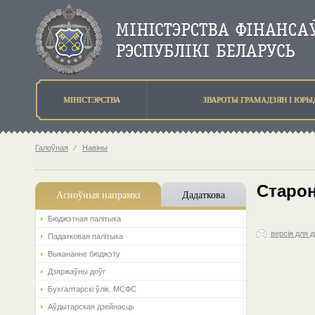
МIНIСТЭРСТВА
ЗВАРОТЫ ГРАМАДЗЯН I ЮР
Галоўная
⁄
Навіны
Старон
Асноўныя напрамкi
Дадаткова
Бюджэтная палiтыка
версія для 
Падатковая палітыка
Выкананне бюджэту
Дзяржаўны доўг
Бухгалтарскі ўлік. МСФС
Аўдытарская дзейнасць