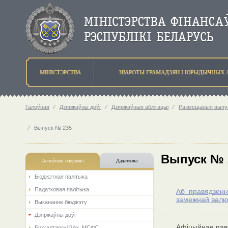
МIНIСТЭРСТВА
ЗВАРОТЫ ГРАМАДЗЯН I ЮРЫДЫЧНЫХ 
Галоўная
⁄
Дзяржаўны доўг
⁄
Дзяржаўныя аблігацыі
⁄
Размещаныя выпус
⁄
Выпуск № 235
Выпуск № 
Асноўныя напрамкi
Дадаткова
Бюджэтная палiтыка
Падатковая палітыка
Аб правядзенн
замежнай валю
Выкананне бюджэту
Дзяржаўны доўг
Афіцыйнае паве
Бухгалтарскі ўлік. МСФС