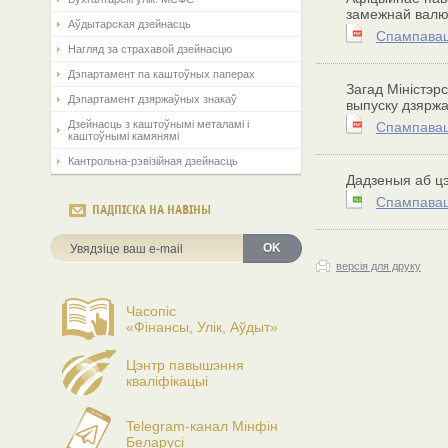
замежнай валю
Аўдытарская дзейнасць
Спампавац
Нагляд за страхавой дзейнасцю
Дэпартамент па каштоўных паперах
Загад Міністэр
Дэпартамент дзяржаўных знакаў
выпуску дзяржа
Дзейнасць з каштоўнымі металамі і
Спампавац
каштоўнымі камянямі
Кантрольна-рэвізійная дзейнасць
Дадзеныя аб цэ
Спампавац
ПАДПІСКА НА НАВІНЫ
OK
версія для друку
Часопіс
«Фінансы, Улік, Аўдыт»
Цэнтр павышэння
кваліфікацыі
Telegram-канал Мінфін
Беларусі