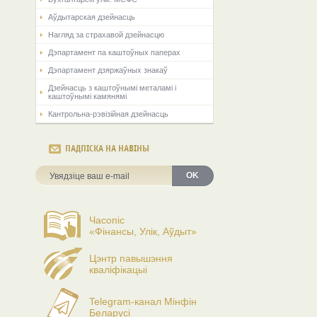
Аўдытарская дзейнасць
Нагляд за страхавой дзейнасцю
Дэпартамент па каштоўных паперах
Дэпартамент дзяржаўных знакаў
Дзейнасць з каштоўнымі металамі і
каштоўнымі камянямі
Кантрольна-рэвізійная дзейнасць
ПАДПІСКА НА НАВІНЫ
OK
Часопіс
«Фінансы, Улік, Аўдыт»
Цэнтр павышэння
кваліфікацыі
Telegram-канал Мінфін
Беларусі