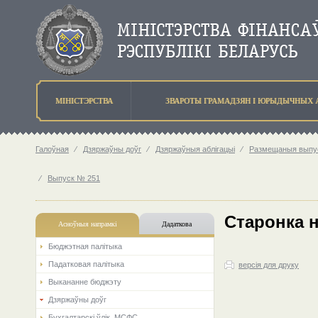
МIНIСТЭРСТВА
ЗВАРОТЫ ГРАМАДЗЯН I ЮРЫДЫЧНЫХ 
Галоўная
⁄
Дзяржаўны доўг
⁄
Дзяржаўныя аблігацыі
⁄
Размещаныя выпус
⁄
Выпуск № 251
Старонка 
Асноўныя напрамкi
Дадаткова
Бюджэтная палiтыка
Падатковая палітыка
версія для друку
Выкананне бюджэту
Дзяржаўны доўг
Бухгалтарскі ўлік. МСФС