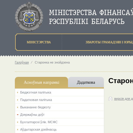
МIНIСТЭРСТВА
ЗВАРОТЫ ГРАМАДЗЯН I ЮР
Галоўная
⁄
Старонка не знойдзена
Старон
Асноўныя напрамкi
Дадаткова
Бюджэтная палiтыка
версія для 
Падатковая палітыка
Выкананне бюджэту
Дзяржаўны доўг
Бухгалтарскі ўлік. МСФС
Аўдытарская дзейнасць