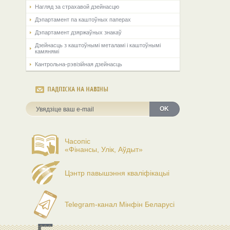
Нагляд за страхавой дзейнасцю
Дэпартамент па каштоўных паперах
Дэпартамент дзяржаўных знакаў
Дзейнасць з каштоўнымі металамі і каштоўнымі
камянямі
Кантрольна-рэвізійная дзейнасць
ПАДПІСКА НА НАВІНЫ
OK
Часопіс
«Фінансы, Улік, Аўдыт»
Цэнтр павышэння кваліфікацыі
Telegram-канал Мінфін Беларусі