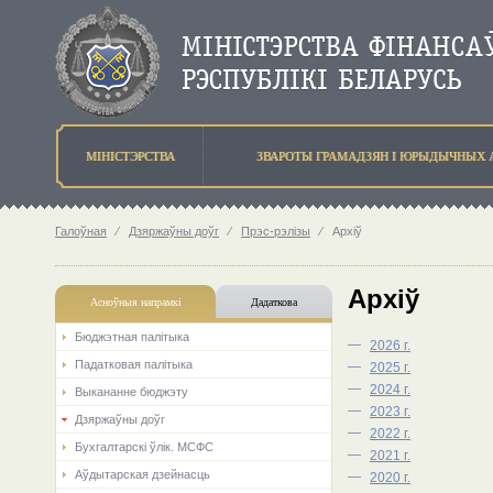
МIНIСТЭРСТВА
ЗВАРОТЫ ГРАМАДЗЯН I ЮРЫДЫЧНЫХ 
Галоўная
⁄
Дзяржаўны доўг
⁄
Прэс-рэлізы
⁄
Архіў
Архіў
Асноўныя напрамкi
Дадаткова
Бюджэтная палiтыка
—
2026 г.
Падатковая палітыка
—
2025 г.
—
2024 г.
Выкананне бюджэту
—
2023 г.
Дзяржаўны доўг
—
2022 г.
Бухгалтарскі ўлік. МСФС
—
2021 г.
Аўдытарская дзейнасць
—
2020 г.