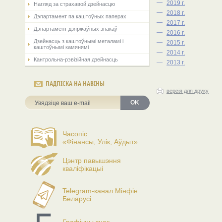
—
2019 г.
Нагляд за страхавой дзейнасцю
—
2018 г.
Дэпартамент па каштоўных паперах
—
2017 г.
Дэпартамент дзяржаўных знакаў
—
2016 г.
Дзейнасць з каштоўнымі металамі і
—
2015 г.
каштоўнымі камянямі
—
2014 г.
Кантрольна-рэвізійная дзейнасць
—
2013 г.
ПАДПІСКА НА НАВІНЫ
версія для друку
OK
Часопіс
«Фінансы, Улік, Аўдыт»
Цэнтр павышэння
кваліфікацыі
Telegram-канал Мінфін
Беларусі