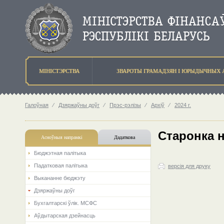
МIНIСТЭРСТВА
ЗВАРОТЫ ГРАМАДЗЯН I ЮРЫДЫЧНЫХ 
Галоўная
⁄
Дзяржаўны доўг
⁄
Прэс-рэлізы
⁄
Архіў
⁄
2024 г.
Старонка 
Асноўныя напрамкi
Дадаткова
Бюджэтная палiтыка
Падатковая палітыка
версія для друку
Выкананне бюджэту
Дзяржаўны доўг
Бухгалтарскі ўлік. МСФС
Аўдытарская дзейнасць