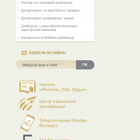
Нагляд за страхавой дзейнасцю
Дэпартамент па каштоўных паперах
Дэпартамент дзяржаўных знакаў
Дзейнасць з каштоўнымі металамі і
каштоўнымі камянямі
Кантрольна-рэвізійная дзейнасць
ПАДПІСКА НА НАВІНЫ
OK
Часопіс
«Фінансы, Улік, Аўдыт»
Цэнтр павышэння
кваліфікацыі
Telegram-канал Мінфін
Беларусі