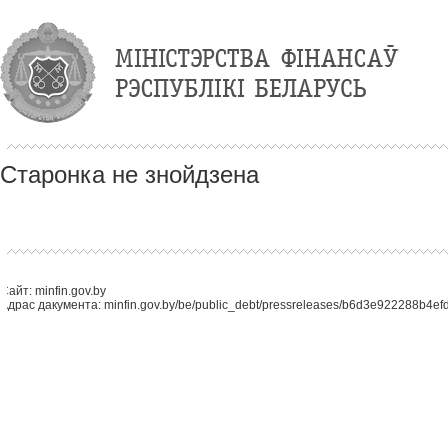
Старонка не знойдзена
Сайт: minfin.gov.by
Адрас дакумента: minfin.gov.by/be/public_debt/pressreleases/b6d3e922288b4efd