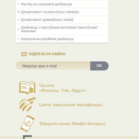
Нагляд за страхавой дзейнасцю
Дэпартамент па каштоўных паперах
Дэпартамент дзяржаўных знакаў
Дзейнасць з каштоўнымі металамі і каштоўнымі
камянямі
Кантрольна-рэвізійная дзейнасць
ПАДПІСКА НА НАВІНЫ
OK
Часопіс
«Фінансы, Улік, Аўдыт»
Цэнтр павышэння кваліфікацыі
Telegram-канал Мінфін Беларусі