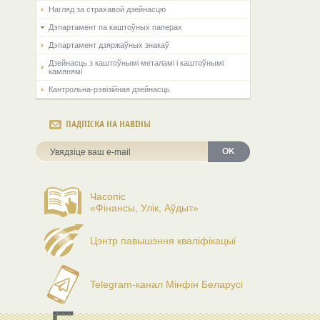
Нагляд за страхавой дзейнасцю
Дэпартамент па каштоўных паперах
Дэпартамент дзяржаўных знакаў
Дзейнасць з каштоўнымі металамі і каштоўнымі
камянямі
Кантрольна-рэвізійная дзейнасць
ПАДПІСКА НА НАВІНЫ
OK
Часопіс
«Фінансы, Улік, Аўдыт»
Цэнтр павышэння кваліфікацыі
Telegram-канал Мінфін Беларусі