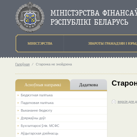
МIНIСТЭРСТВА
ЗВАРОТЫ ГРАМАДЗЯН I ЮР
Галоўная
⁄
Старонка не знойдзена
Старон
Асноўныя напрамкi
Дадаткова
Бюджэтная палiтыка
версія для 
Падатковая палітыка
Выкананне бюджэту
Дзяржаўны доўг
Бухгалтарскі ўлік. МСФС
Аўдытарская дзейнасць