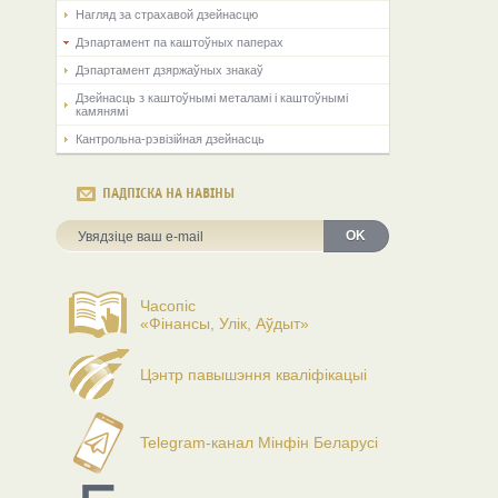
Нагляд за страхавой дзейнасцю
Дэпартамент па каштоўных паперах
Дэпартамент дзяржаўных знакаў
Дзейнасць з каштоўнымі металамі і каштоўнымі
камянямі
Кантрольна-рэвізійная дзейнасць
ПАДПІСКА НА НАВІНЫ
OK
Часопіс
«Фінансы, Улік, Аўдыт»
Цэнтр павышэння кваліфікацыі
Telegram-канал Мінфін Беларусі