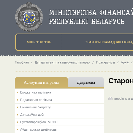
МIНIСТЭРСТВА
ЗВАРОТЫ ГРАМАДЗЯН I ЮР
Галоўная
⁄
Дэпартамент па каштоўных паперах
⁄
Прэс-рэлізы
⁄
Архіў
⁄
Старон
Асноўныя напрамкi
Дадаткова
Бюджэтная палiтыка
версія для 
Падатковая палітыка
Выкананне бюджэту
Дзяржаўны доўг
Бухгалтарскі ўлік. МСФС
Аўдытарская дзейнасць