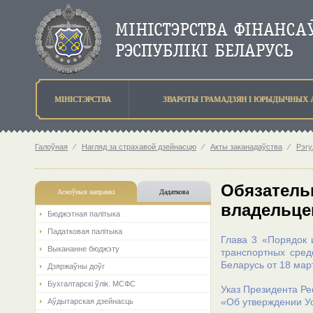
МIНIСТЭРСТВА
ЗВАРОТЫ ГРАМАДЗЯН I ЮРЫДЫЧНЫХ 
Галоўная
⁄
Нагляд за страхавой дзейнасцю
⁄
Акты заканадаўства
⁄
Рэгу
Обязатель
Асноўныя напрамкi
Дадаткова
владельце
Бюджэтная палiтыка
Падатковая палітыка
Глава 3 «Порядок 
Выкананне бюджэту
транспортных сред
Беларусь от 18 мар
Дзяржаўны доўг
Бухгалтарскі ўлік. МСФС
Указ Президента Ре
«Об утверждении У
Аўдытарская дзейнасць