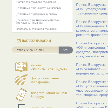
Нагляд за страхавой дзейнасцю
Приказ Белорусског
Дэпартамент па каштоўных паперах
«Об утверждении 
транспортных сред
Дэпартамент дзяржаўных знакаў
Дзейнасць з каштоўнымі металамі і
Приказ Белорусског
каштоўнымі камянямі
«Об утверждении П
Кантрольна-рэвізійная дзейнасць
которых устанавли
ремонта транспортн
ПАДПІСКА НА НАВІНЫ
Приказ Белорусског
«Об утверждении П
OK
средства) потерпев
гражданской ответс
Приказ Белорусског
Часопіс
«Фінансы, Улік, Аўдыт»
«Об установлении 
порядке его запол
Цэнтр павышэння
Приказ Белорусског
кваліфікацыі
«Об установлении
удостоверяющих з
Telegram-канал Мінфін
транспортных сред
Беларусі
Приказ Белорусског
«Об утверждении Пр