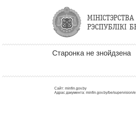
Старонка не знойдзена
Сайт: minfin.gov.by
Адрас дакумента: minfin.gov.by/be/supervision