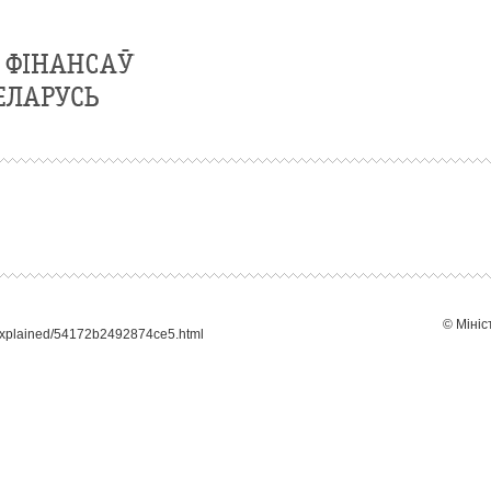
© Мініс
/explained/54172b2492874ce5.html