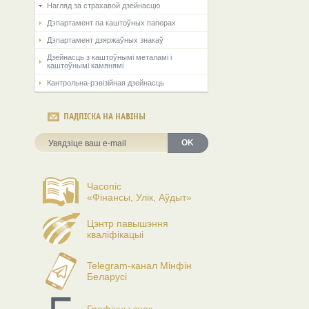
Нагляд за страхавой дзейнасцю
Дэпартамент па каштоўных паперах
Дэпартамент дзяржаўных знакаў
Дзейнасць з каштоўнымі металамі і
каштоўнымі камянямі
Кантрольна-рэвізійная дзейнасць
ПАДПІСКА НА НАВІНЫ
OK
Часопіс
«Фінансы, Улік, Аўдыт»
Цэнтр павышэння
кваліфікацыі
Telegram-канал Мінфін
Беларусі