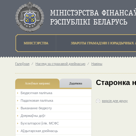
МIНIСТЭРСТВА
ЗВАРОТЫ ГРАМАДЗЯН I ЮРЫДЫЧНЫХ 
Галоўная
⁄
Нагляд за страхавой дзейнасцю
⁄
Навіны
Старонка 
Асноўныя напрамкi
Дадаткова
Бюджэтная палiтыка
Падатковая палітыка
версія для друку
Выкананне бюджэту
Дзяржаўны доўг
Бухгалтарскі ўлік. МСФС
Аўдытарская дзейнасць