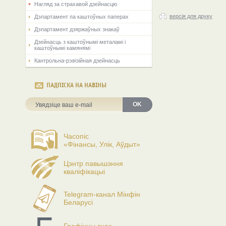
Нагляд за страхавой дзейнасцю
версія для друку
Дэпартамент па каштоўных паперах
Дэпартамент дзяржаўных знакаў
Дзейнасць з каштоўнымі металамі і
каштоўнымі камянямі
Кантрольна-рэвізійная дзейнасць
ПАДПІСКА НА НАВІНЫ
OK
Часопіс
«Фінансы, Улік, Аўдыт»
Цэнтр павышэння
кваліфікацыі
Telegram-канал Мінфін
Беларусі