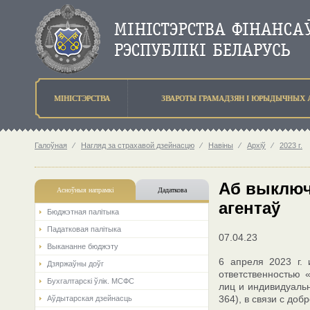
МIНIСТЭРСТВА
ЗВАРОТЫ ГРАМАДЗЯН I ЮРЫДЫЧНЫХ 
Галоўная
⁄
Нагляд за страхавой дзейнасцю
⁄
Навіны
⁄
Архіў
⁄
2023 г.
Аб выключ
Асноўныя напрамкi
Дадаткова
агентаў
Бюджэтная палiтыка
Падатковая палітыка
07.04.23
Выкананне бюджэту
6 апреля 2023 г. 
Дзяржаўны доўг
ответственностью 
Бухгалтарскі ўлік. МСФС
лиц и индивидуаль
364), в связи с до
Аўдытарская дзейнасць