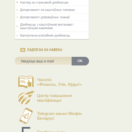
Нагляд за страхавой дзейнасцю
Дэпартамент па каштоўных паперах
Дэпартамент дзяржаўных знакаў
Дзейнасць з каштоўнымі металамі і
каштоўнымі камянямі
Кантрольна-рэвізійная дзейнасць
ПАДПІСКА НА НАВІНЫ
OK
Часопіс
«Фінансы, Улік, Аўдыт»
Цэнтр павышэння
кваліфікацыі
Telegram-канал Мінфін
Беларусі