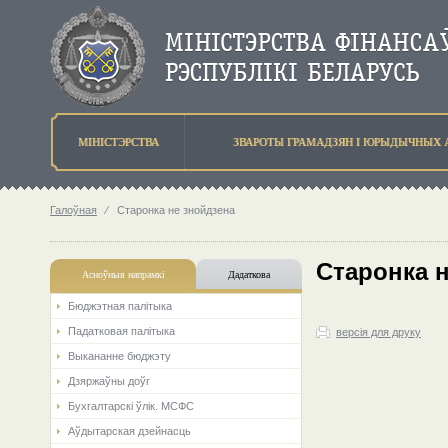
МIНIСТЭРСТВА
ЗВАРОТЫ ГРАМАДЗЯН I ЮРЫДЫЧНЫХ 
Галоўная
⁄
Старонка не знойдзена
Старонка 
Асноўныя напрамкi
Дадаткова
Бюджэтная палiтыка
Падатковая палітыка
версія для друку
Выкананне бюджэту
Дзяржаўны доўг
Бухгалтарскі ўлік. МСФС
Аўдытарская дзейнасць