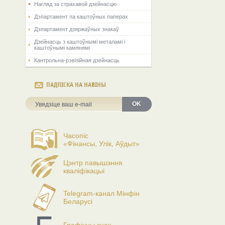
Нагляд за страхавой дзейнасцю
Дэпартамент па каштоўных паперах
Дэпартамент дзяржаўных знакаў
Дзейнасць з каштоўнымі металамі і
каштоўнымі камянямі
Кантрольна-рэвізійная дзейнасць
ПАДПІСКА НА НАВІНЫ
OK
Часопіс
«Фінансы, Улік, Аўдыт»
Цэнтр павышэння
кваліфікацыі
Telegram-канал Мінфін
Беларусі