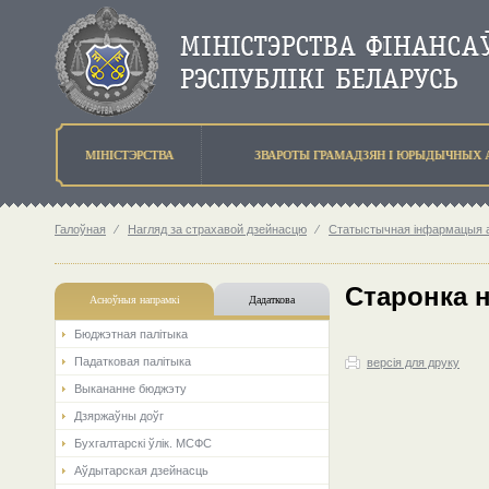
МIНIСТЭРСТВА
ЗВАРОТЫ ГРАМАДЗЯН I ЮРЫДЫЧНЫХ 
Галоўная
⁄
Нагляд за страхавой дзейнасцю
⁄
Статыстычная інфармацыя аб
Старонка 
Асноўныя напрамкi
Дадаткова
Бюджэтная палiтыка
Падатковая палітыка
версія для друку
Выкананне бюджэту
Дзяржаўны доўг
Бухгалтарскі ўлік. МСФС
Аўдытарская дзейнасць