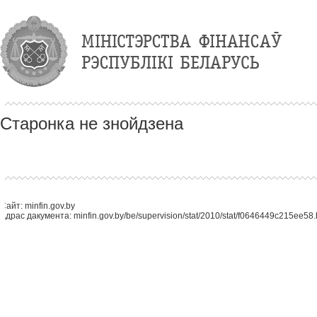
Старонка не знойдзена
Сайт: minfin.gov.by
Адрас дакумента: minfin.gov.by/be/supervision/stat/2010/stat/f0646449c215ee58.