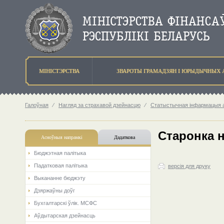
МIНIСТЭРСТВА
ЗВАРОТЫ ГРАМАДЗЯН I ЮРЫДЫЧНЫХ 
Галоўная
⁄
Нагляд за страхавой дзейнасцю
⁄
Статыстычная інфармацыя аб
Старонка 
Асноўныя напрамкi
Дадаткова
Бюджэтная палiтыка
Падатковая палітыка
версія для друку
Выкананне бюджэту
Дзяржаўны доўг
Бухгалтарскі ўлік. МСФС
Аўдытарская дзейнасць