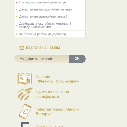
Нагляд за страхавой дзейнасцю
Дэпартамент па каштоўных паперах
Дэпартамент дзяржаўных знакаў
Дзейнасць з каштоўнымі металамі і
каштоўнымі камянямі
Кантрольна-рэвізійная дзейнасць
ПАДПІСКА НА НАВІНЫ
OK
Часопіс
«Фінансы, Улік, Аўдыт»
Цэнтр павышэння
кваліфікацыі
Telegram-канал Мінфін
Беларусі