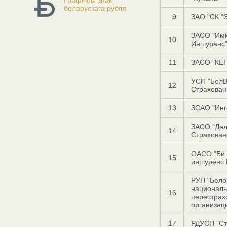
Графічны знак
беларускага рубля
9
ЗАО "СК "
ЗАСО "Им
10
Иншуранс
11
ЗАСО "КЕ
УСП "Бел
12
Страхован
13
ЗСАО "Инг
ЗАСО "Дел
14
Страхован
ОАСО "Би 
15
иншуренс 
РУП "Бело
национал
16
перестрах
организац
17
РДУСП "Ст