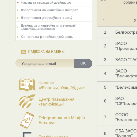
органи
Нагляд за страхавой дзейнасцю
Дэпартамент па каштоўных паперах
Дэпартамент дзяржаўных знакаў
1
2
Дзейнасць з каштоўнымі металамі і
каштоўнымі камянямі
1
Белгосстр
Кантрольна-рэвізійная дзейнасць
ЗАСО
2
"Промтран
ПАДПІСКА НА НАВІНЫ
3
ЗАСО "ТА
OK
ЗАСО
4
"Белнефте
Часопіс
5
"Белэксим
«Фінансы, Улік, Аўдыт»
ЗАО
Цэнтр павышэння
6
"СК"Белро
кваліфікацыі
СООО
7
Telegram-канал Мінфін
"Белкоопс
Беларусі
СБА ЗАСО
8
"Купала"