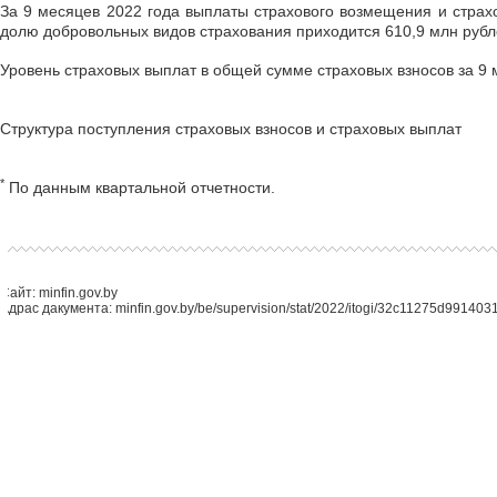
За 9 месяцев 2022 года выплаты страхового возмещения и страхо
долю добровольных видов страхования приходится 610,9 млн рубле
Уровень страховых выплат в общей сумме страховых взносов за 9 м
Структура поступления страховых взносов и страховых выплат
*
По данным квартальной отчетности.
Сайт: minfin.gov.by
Адрас дакумента: minfin.gov.by/be/supervision/stat/2022/itogi/32c11275d9914031