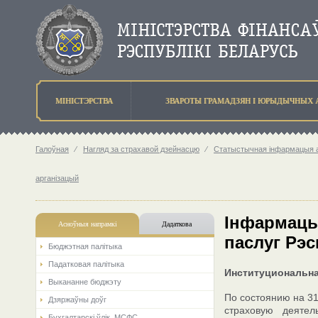
МIНIСТЭРСТВА
ЗВАРОТЫ ГРАМАДЗЯН I ЮРЫДЫЧНЫХ 
Галоўная
⁄
Нагляд за страхавой дзейнасцю
⁄
Статыстычная інфармацыя аб
арганізацый
Iнфармацы
Асноўныя напрамкi
Дадаткова
паслуг Рэс
Бюджэтная палiтыка
Падатковая палітыка
Институциональна
Выкананне бюджэту
По состоянию на 31
Дзяржаўны доўг
страховую деятел
Бухгалтарскі ўлік. МСФС