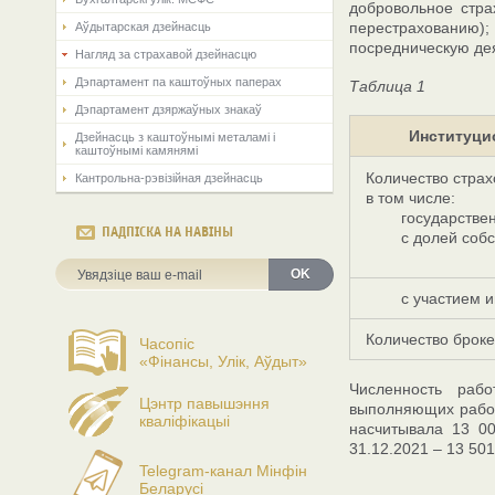
добровольное стра
перестрахованию);
Аўдытарская дзейнасць
посредническую дея
Нагляд за страхавой дзейнасцю
Дэпартамент па каштоўных паперах
Таблица 1
Дэпартамент дзяржаўных знакаў
Институци
Дзейнасць з каштоўнымі металамі і
каштоўнымі камянямі
Количество страх
Кантрольна-рэвізійная дзейнасць
в том числе:
государствен
ПАДПІСКА НА НАВІНЫ
с долей собств
OK
с участием ино
Количество брок
Часопіс
«Фінансы, Улік, Аўдыт»
Численность рабо
Цэнтр павышэння
выполняющих работ
кваліфікацыі
насчитывала 13 00
31.12.2021 – 13 501
Telegram-канал Мінфін
Беларусі