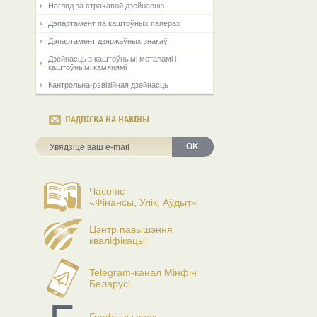
Нагляд за страхавой дзейнасцю
Дэпартамент па каштоўных паперах
Дэпартамент дзяржаўных знакаў
Дзейнасць з каштоўнымі металамі і
каштоўнымі камянямі
Кантрольна-рэвізійная дзейнасць
ПАДПІСКА НА НАВІНЫ
OK
Часопіс
«Фінансы, Улік, Аўдыт»
Цэнтр павышэння
кваліфікацыі
Telegram-канал Мінфін
Беларусі