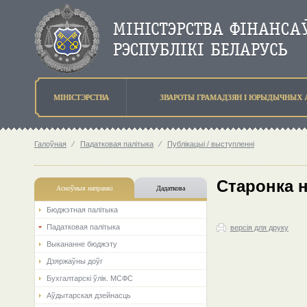
МIНIСТЭРСТВА
ЗВАРОТЫ ГРАМАДЗЯН I ЮРЫДЫЧНЫХ 
Галоўная
⁄
Падатковая палітыка
⁄
Публікацыі / выступленні
Старонка 
Асноўныя напрамкi
Дадаткова
Бюджэтная палiтыка
Падатковая палітыка
версія для друку
Выкананне бюджэту
Дзяржаўны доўг
Бухгалтарскі ўлік. МСФС
Аўдытарская дзейнасць