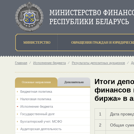
МИНИСТЕРСТВО
ОБРАЩЕНИЯ ГРАЖДАН И ЮРИДИЧЕСК
Главная
⁄
Исполнение бюджета
⁄
Результаты депозитных аукционов
⁄
Д
Итоги деп
Основные направления
Дополнительно
финансов 
Бюджетная политика
биржа» в а
Налоговая политика
Исполнение бюджета
1
Дата прове
Государственный долг
Бухгалтерский учет. МСФО
2
Общая сумм
Аудиторская деятельность