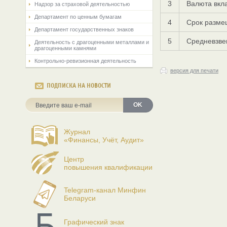
3
Валюта вкла
Надзор за страховой деятельностью
Департамент по ценным бумагам
4
Срок разме
Департамент государственных знаков
5
Средневзве
Деятельность с драгоценными металлами и
драгоценными камнями
Контрольно-ревизионная деятельность
версия для печати
ПОДПИСКА НА НОВОСТИ
OK
Журнал
«Финансы, Учёт, Аудит»
Центр
повышения квалификации
Telegram-канал Минфин
Беларуси
Графический знак