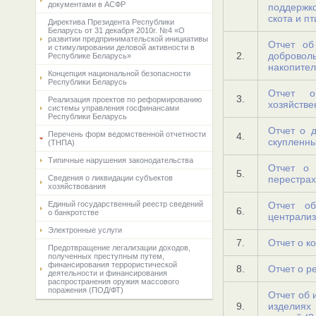
документами в АСФР
поддержк
скота и п
Директива Президента Республики
Беларусь от 31 декабря 2010г. №4 «О
развитии предпринимательской инициативы
Отчет об
и стимулировании деловой активности в
2.
доброво
Республике Беларусь»
накопител
Концепция национальной безопасности
Республики Беларусь
Отчет о
3.
Реализация проектов по реформированию
хозяйстве
системы управления госфинансами
Республики Беларусь
Отчет о 
Перечень форм ведомственной отчетности
4.
скупленны
(ТНПА)
Типичные нарушения законодательства
Отчет о 
5.
Сведения о ликвидации субъектов
перестра
хозяйствования
Единый государственный реестр сведений
Отчет об
6.
о банкротстве
централиз
Электронные услуги
7.
Отчет о к
Предотвращение легализации доходов,
полученных преступным путем,
финансирования террористической
8.
Отчет о р
деятельности и финансирования
распространения оружия массового
поражения (ПОД/ФТ)
Отчет об 
9.
изделиях