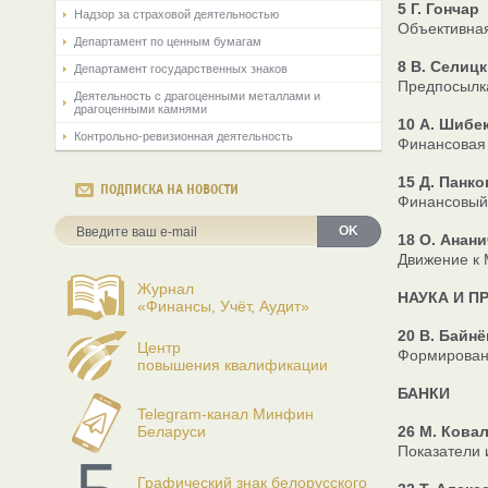
5 Г. Гончар
Надзор за страховой деятельностью
Объективная
Департамент по ценным бумагам
8 В. Селиц
Департамент государственных знаков
Предпосылка
Деятельность с драгоценными металлами и
драгоценными камнями
10 А. Шибе
Контрольно-ревизионная деятельность
Финансовая 
15 Д. Панко
ПОДПИСКА НА НОВОСТИ
Финансовый 
OK
18 О. Анани
Движение к
Журнал
НАУКА И П
«Финансы, Учёт, Аудит»
20 В. Байнё
Центр
Формировани
повышения квалификации
БАНКИ
Telegram-канал Минфин
Беларуси
26 М. Кова
Показатели 
Графический знак белорусского