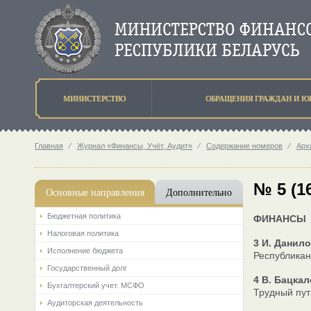
МИНИСТЕРСТВО
ОБРАЩЕНИЯ ГРАЖДАН И Ю
Главная
⁄
Журнал «Финансы, Учёт, Аудит»
⁄
Содержание номеров
⁄
Арх
№ 5 (1
Основные направления
Дополнительно
Бюджетная политика
ФИНАНСЫ
Налоговая политика
3 И. Данил
Исполнение бюджета
Республикан
Государственный долг
4 В. Бацка
Бухгалтерский учет. МСФО
Трудный пут
Аудиторская деятельность