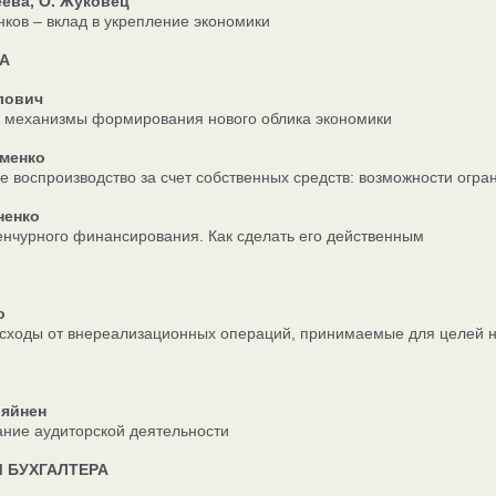
еева, О. Жуковец
нков – вклад в укрепление экономики
А
лович
 механизмы формирования нового облика экономики
именко
 воспроизводство за счет собственных средств: возможности огра
ненко
нчурного финансирования. Как сделать его действенным
о
сходы от внереализационных операций, принимаемые для целей 
ляйнен
ние аудиторской деятельности
 БУХГАЛТЕРА