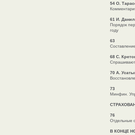
54 О. Тарас
Комментарий
61 И. Данил
Порядок пер
году
63
Составление
68 С. Крето
Спрашивают
70 А. Усаты
Восстановл
73
Минфин. Упр
СТРАХОВА
76
Отдельные с
В КОНЦЕ Н