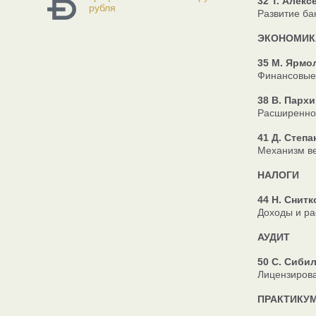
32 Т. Алекс
рубля
Развитие ба
ЭКОНОМИК
35 М. Ярмо
Финансовые
38 В. Парх
Расширенное
41 Д. Степа
Механизм ве
НАЛОГИ
44 Н. Снитк
Доходы и ра
АУДИТ
50 С. Сиби
Лицензирова
ПРАКТИКУМ