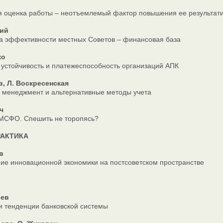
 оценка работы – неотъемлемый фактор повышения ее результат
кий
 эффективности местных Советов – финансовая база
ко
устойчивость и платежеспособность организаций АПК
в, Л. Воскресенская
менеджмент и альтернативные методы учета
ч
 МСФО. Спешить не торопясь?
РАКТИКА
в
е инновационной экономики на постсоветском пространстве
лев
и тенденции банковской системы